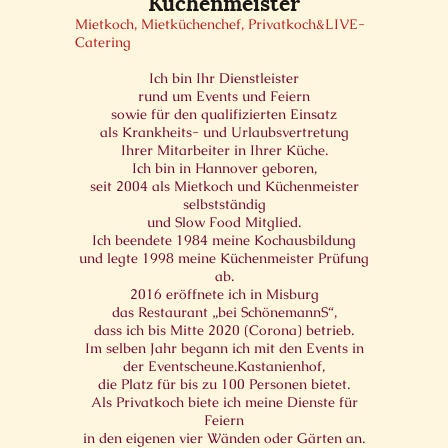
Küchenmeister
Mietkoch, Mietküchenchef, Privatkoch&LIVE-
Catering
Ich bin Ihr Dienstleister
rund um Events und Feiern
sowie für den qualifizierten Einsatz
als Krankheits- und Urlaubsvertretung
Ihrer Mitarbeiter in Ihrer Küche.
I
ch bin in Hannover geboren,
seit 2004 als Mietkoch und Küchenmeister
selbstständig
und Slow Food Mitglied.
Ich beendete 1984 meine Kochausbildung
und legte 1998 meine Küchenmeister Prüfung
ab.
2016 eröffnete ich in Misburg
das Restaurant „bei SchönemannS“,
dass ich bis Mitte 2020 (Corona) betrieb.
Im selben Jahr begann ich mit den Events in
der Eventscheune.Kastanienhof,
die Platz für bis zu 100 Personen bietet.
Als Privatkoch biete ich meine Dienste für
Feiern
in den eigenen vier Wänden oder Gärten an.