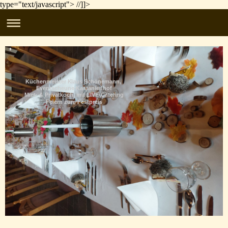
type="text/javascript"> //]]>
Küchenmeister Klaus Schönemann,
Eventscheune-Kastanienhof
Miet- & Privatkoch, mit LIVE-Catering
Feiern zum Festpreis