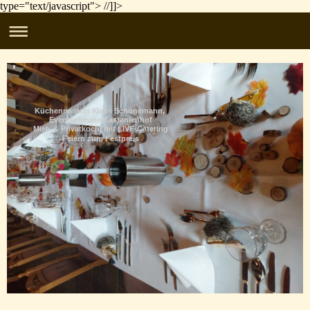
type="text/javascript"> //]]>
Küchenmeister Klaus Schönemann,
Eventscheune-Kastanienhof
Miet- & Privatkoch, mit LIVE-Catering
Feiern zum Festpreis